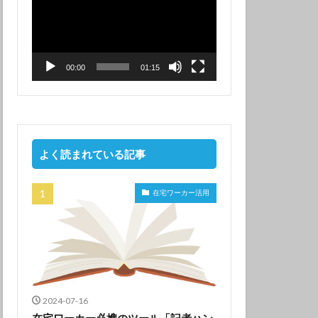
プ
レ
ー
ヤ
ー
00:00
01:15
よく読まれている記事
在宅ワーカー活用
2024-07-16
在宅ワーカー必携のツール「記者ハン