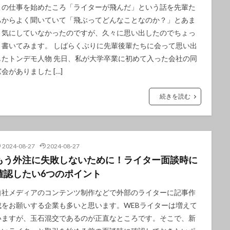
この仕事を始めたころ「ライターが飛んだ」という話を先輩た
ちからよく聞いていて「飛ぶってどんなことなのか？」とあま
り気にしていなかったのですが、久々に思い出したのでちょっ
と書いてみます。 しばらくぶりに先輩後輩たちに会って思い出
したトンデモ人物 先日、私が大学卒業に初めて入った会社の同
窓会がありました […]
続きを読む
2024-08-27
2024-08-27
もう外注に失敗しないために！ライター面談時に
確認したい6つのポイント
自社メディアのコンテンツ制作などで外部のライターに記事作
成をお願いする企業も多いと思います。WEBライターは増えて
いますが、玉石混交であるのが正直なところです。そこで、新