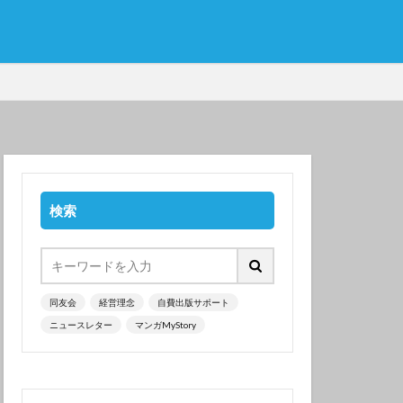
検索
同友会
経営理念
自費出版サポート
ニュースレター
マンガMyStory