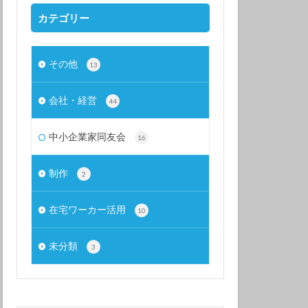
カテゴリー
その他
13
会社・経営
44
中小企業家同友会
16
制作
2
在宅ワーカー活用
10
未分類
3