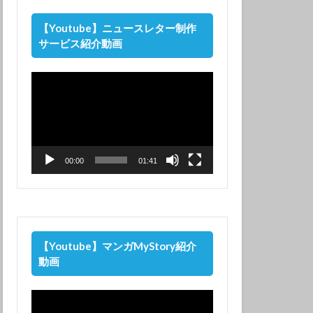
【Youtube】ニュースレター制作
サービス紹介動画
動
画
プ
レ
ー
ヤ
ー
00:00
01:41
【Youtube】マンガMyStory紹介
動画
動
画